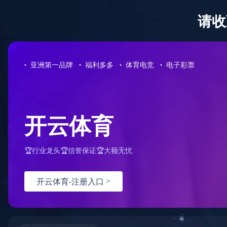
米兰体育平台官方网站
网站米兰体育平台官
公益基金会
加