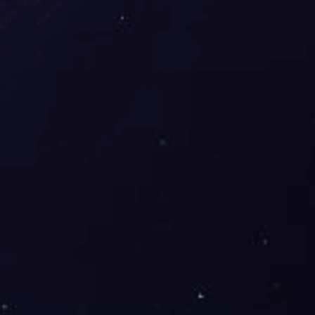
清洁/保湿/护理，绽放轻盈洁净感