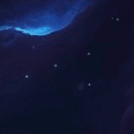
化器
结合科技感操作界面，营造家中洁净森
家居生活清洁