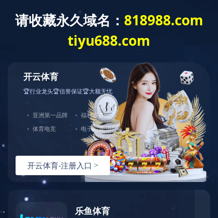
米兰体育平台官方网站
米兰体育平台官方网站
加盟专区
沙龙介绍
加盟专区
Join.
加盟契机
经销商管理细则
联服中心
沙龙介绍
沙龙店申请准备
沙龙店空间规划范例