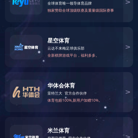
随米兰体育平
- 撒播美丽·奉献健康 -
台官方网站-米
公益基金会
兰(中国) 游世
界
米兰体育平台官方网站-米兰(中国)
产品中心
资讯中心
加盟专区
下载专区
COPYRIGHT©2024 米兰体育平台官方网站-米兰(中国)
法律声明
网站地图